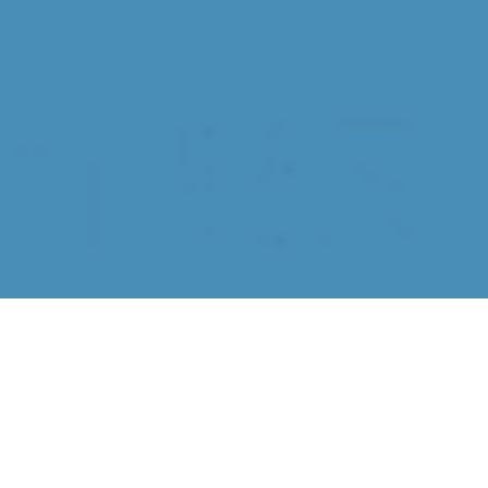
Segatrice portatile
per cantiere:
efficienza e
precisione ovunque