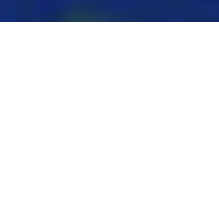
EuroTSC si è specializzata negli anni nella
produzione e nella vendita di segatrici a
nastro
per il taglio di diversi materiali, quali
laterizi, poroton, ytong, gasbeton,
calcestruzzo cellulare espanso, tufo, blocchi di
canapa e legno block.
Queste particolari segatrici sono state
progettate per il taglio a secco dei materiali
riportati fornendo comunque alta precisione,
sicurezza durante la lavorazione e pulizia della
macchina.