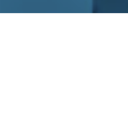
Segatrici a nastro
made in Italy:
l’eccellenza di Euro
TSC
Nel panorama della lavorazione del legno e
dei materiali da costruzione, le
segatrici a
nastro made in Italy
si distinguono per
qualità, innovazione e affidabilità.
Euro TSC,
azienda italiana con sede a Ghedi (BS),
rappresenta un punto di riferimento in
questo settore, grazie a una produzione
interamente italiana che coniuga tradizione