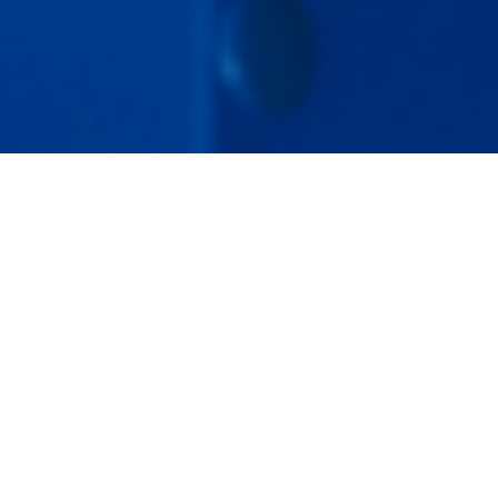
Segatrici a nastro
personalizzabili:
soluzioni su misura
per ogni esigenza
Le
segatrici a nastro personalizzabili
rappresentano la scelta ideale per
professionisti e aziende che necessitano di
attrezzature versatili e adattabili a diverse