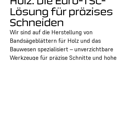
Holz: Die Euro-TSC-
Lösung für präzises
Schneiden
Wir sind auf die Herstellung von
Bandsägeblättern für Holz und das
Bauwesen spezialisiert – unverzichtbare
Werkzeuge für präzise Schnitte und hohe
Qualität.
Die Euro-TSC-Bandsägeblätter werden aus
hochwertigen Materialien gefertigt und
passen sich verschiedensten
Bearbeitungsanforderungen an – vom
geraden bis zum kurvigen Schnitt – und
erfüllen dabei hohe Standards in Effizienz
und Langlebigkeit.
Dank Erfahrung und kontinuierlicher